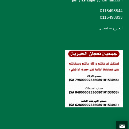
jamyh.naajan@hotmail.com
0115498844
0115498833
الخرج – نعجان