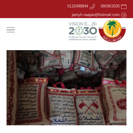
0115498844
09/08/2026
jamyh.naajan@hotmail.com