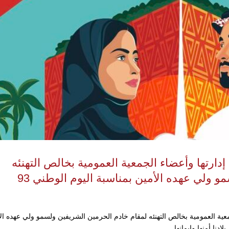
دارتها وأعضاء الجمعية العمومية بخالص التهنئه
 ولي عهده الأمين بمناسبة اليوم الوطني 93
عية العمومية بخالص التهنئه لمقام خادم الحرمين الشريفين ولسمو ولي عهده ال