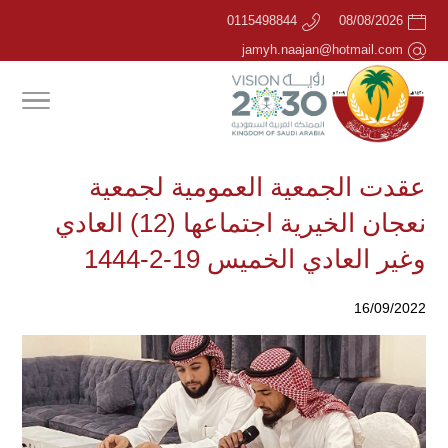
0115498844
08/08/2026
jamyh.naajan@hotmail.com
عقدت الجمعية العمومية لجمعية
نعجان الخيرية اجتماعها (12) العادي
وغير العادي الخميس 19-2-1444
16/09/2022